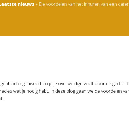
Laatste nieuws
»
De voordelen van het inhuren van een cater
elegenheid organiseert en je je overweldigd voelt door de geda
ht precies wat je nodig hebt. In deze blog gaan we de voordelen
t.