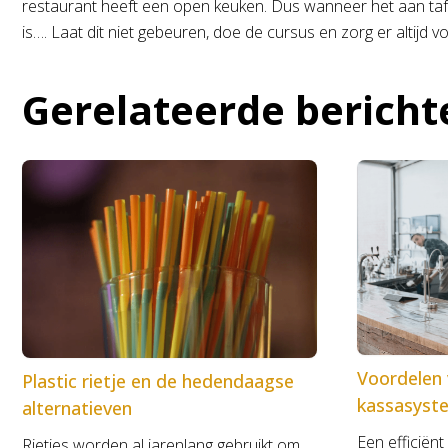
restaurant heeft een open keuken. Dus wanneer het aan tafel o
is…. Laat dit niet gebeuren, doe de cursus en zorg er altijd v
Gerelateerde bericht
Voordelen 
Plastic rietje en de hedendaagse
kassasyst
alternatieven
Een efficiënt
Rietjes worden al jarenlang gebruikt om