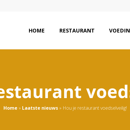
HOME
RESTAURANT
VOEDI
estaurant voeds
Home
»
Laatste nieuws
»
Hou je restaurant voedselveilig!