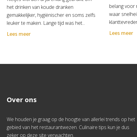
belang voor 
het drinken van koude dranken
waar snelhei
gemakkelijker, hygiënischer en soms zelfs
klanttevreden
leuker te maken. Lange tijd was het...
Lees meer
Lees meer
Over ons
We houden je graag op de hoogte van allerlei trends op het
gebied van het restaurantwezen. Culinaire tips kun je dus
zeker op deze site verwachten.