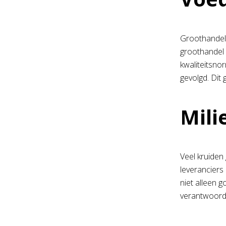
Groothandels
groothandel 
kwaliteitsno
gevolgd. Dit 
Mili
Veel kruiden
leveranciers
niet alleen 
verantwoor