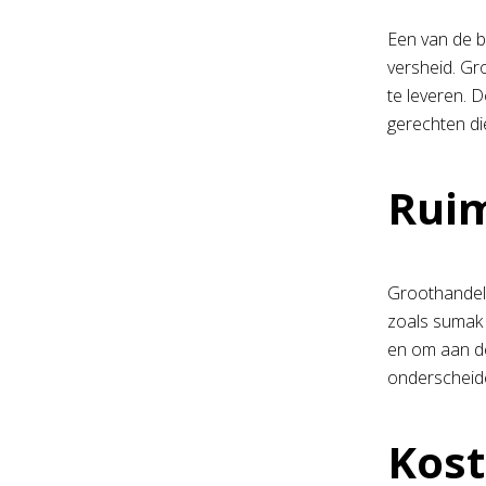
Een van de b
versheid. Gr
te leveren. 
gerechten d
Ruim
Groothandels
zoals sumak 
en om aan de
onderscheide
Kost