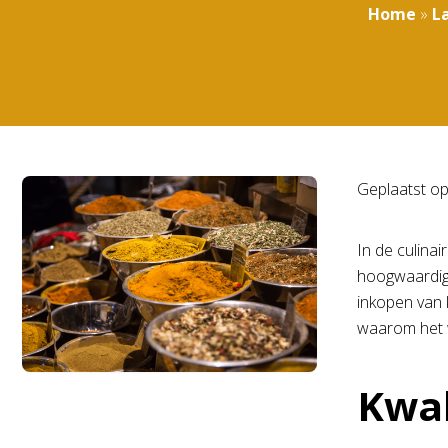
Home
»
L
Geplaatst o
In de culina
hoogwaardige
inkopen van 
waarom het 
Kwal