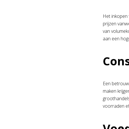
Het inkopen 
prijzen vanw
van volumeko
aan een hoge
Cons
Een betrouwb
maken krijge
groothandels
voorraden ef
Voed