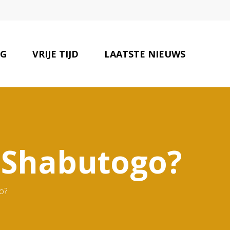
NG
VRIJE TIJD
LAATSTE NIEUWS
ONZE PARTNERS
CONTACT
j Shabutogo?
o?