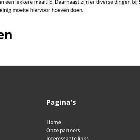
n een lekkere maaltijd. Daarnaast zijn er diverse dingen bij S
weinig moeite hiervoor hoeven doen.
en
Pagina's
Home
Onze partners
Interessante links