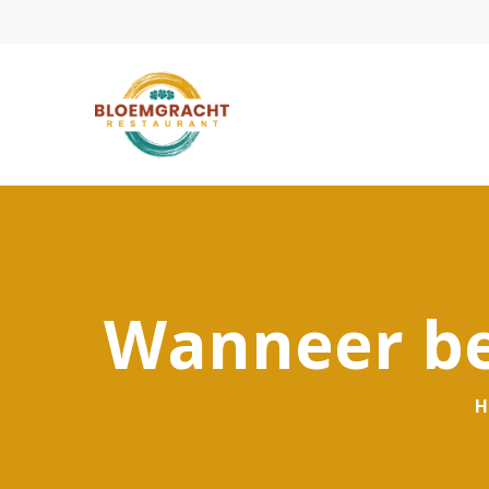
Wanneer bes
H